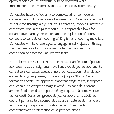
offers candidates the opportunity to be observed while
implementing their materials and tasks in a classroom setting.
Candidates have the flexibility to complete all three modules
consecutively or to take breaks between them. Course content will
be delivered through a cyclical input approach, involving interactive
demonstrations in the first module. This approach allows for
collaborative learning, reflection, and the application of course
concepts to candidates’ teaching of English and teaching materials.
Candidates will be encouraged to engage in self-reflection through
the maintenance of an unassessed reflective diary and the
completion of assessed final written tasks.
Notre formation Cert PT YL de Trinity est adaptée pour répondre
aux besoins des enseignants travaillant avec de jeunes apprenants
dans divers contextes éducationnels, de l’éducation nationale aux
écoles de langues privées, du primaire jusqu’à 18 ans. Cette
formation adopte une approche d’apprentissage mixte, incorporant
des techniques d’apprentissage inversé. Les candidats seront
amenés à adapter des supports pédagogiques et à concevoir des
tâches destinées à leur groupe de jeunes apprenants dédié, et
devront par la suite dispenser des cours structurés de manière à
induire une plus grande motivation ainsi qu’une meilleur
compréhension et interaction de la part des élèves.