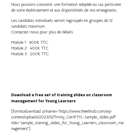
Nous pouvons concevoir une formation adaptée au cas particulier
de votre établissement et aux disponibilités de vos enseignants.
Les candidats individuels seront regroupés en groupes de 12
candidats maximum.
Contactez-nous pour plus de détails.
Module 1 : 600€ TTC
Module 2 : 400€ TTC
Module 3 : 200€ TTC
Download a free set of training slides on classroom
management for Young Learners
[formtodownload urlname=”https://www.theelthub.com/wp-
content/uploads/2023/12/Trinity_CertPTYL-Sample_slides.pdf”
title=”sample_training_slides_for_Young_Learners_classroom_ma
nagement”]